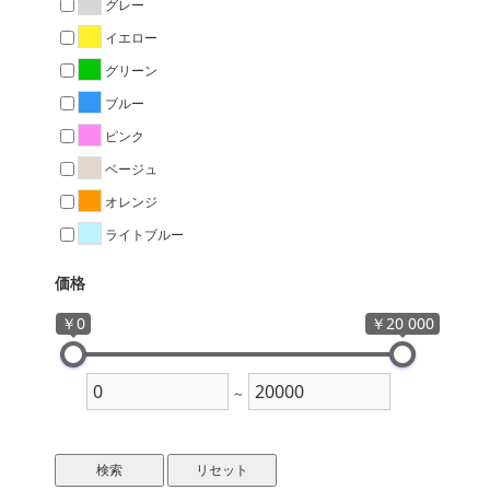
グレー
イエロー
グリーン
ブルー
ピンク
ベージュ
オレンジ
ライトブルー
価格
￥0
￥20 000
～
検索
リセット